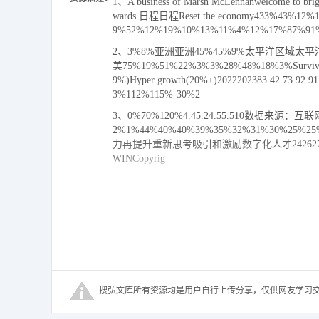
1、A business of Marsh McLennanwelcome to bri
wards 日程日程Reset the economy433%43%1
9%52%12%19%10%13%11%4%12%17%8
2、3%8%亚洲亚洲45%45%9%太平洋区域太平洋区
美75%19%51%22%3%3%28%48%18%3%Survival mode
9%)Hyper growth(20%+)2022202383.42.
3%112%115%-30%2
3、0%70%120%4.45.24.55.510数据来源：互联网R
2%1%44%40%40%39%35%32%31%30%25%25
力再提升重新思考吸引和激励数字化人才24262727282930Merce
WINCopyrig
4、ht 2023 Mercer LLC.All rights rese
5、face,Experience&Interaction Design用户界
6、eering架构工程Artificial Intelligence人工智
4Mercer WINMercer WIN 20233560%30%36Dig
and Data Warehouse内部数据工程与数据仓库Busines
lopment前端开发Software Testing软件测试Manufact
ement电子商务管理Product Planning and Mana
数据IT Business Systems Analysis&Configu
机器人流程自动化(RPA)Internet of Things(IoT)
R T43A business of Marsh McLennanwelcome to b
pyright 2023 Mercer(China)Limited.All rights rese
搜弘文库所有资源均是用户自行上传分享，仅供网友学习