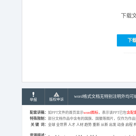
下载
下
word格式文档无特别注明外均
版权申诉
举报
配套讲稿：
如PPT文件的首页显示
word图标
，表示该PPT已包
含配套
特殊限制：
部分文档作品中含有的国旗、国徽等图片，仅作为作品
关 键 词：
全球 全世界 人才 人材 趋势 重新 从新 出发 动身 启程 
资源描述：