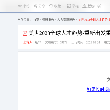
首页
免费区
薪酬报告
人力
书签
分享
收藏
举报
版权申诉
当前位置：
首页
>
调研报告
>
人力资源报告
>
美世2023全球人才趋势-
美世2023全球人才趋势-重新出发重
上传人：
杨**
文档编号：59179
上传时间：2023-03-24
格式
如果长时间