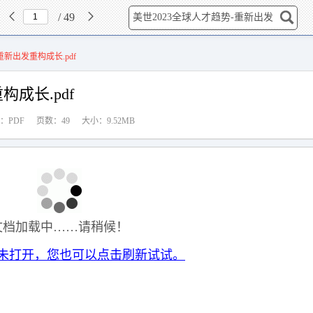
资源报告
公开课
/ 49
文档分类
打卡
论坛活动课件
重新出发重构成长.pdf
构成长.pdf
：PDF
页数：49
大小：9.52MB
文档加载中……请稍候！
未打开，您也可以点击刷新试试。