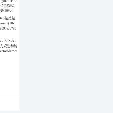
gine the re
%47%33%2
欧洲49%4
6 6拉美拉
owth(10-1
%89%73%8
%25%25%2
快劳动力规划和能
torMercer
33WIN20233
ngineering
t-End Deve
erce Manag
ata数据科学与大
ation(RPA)
3840S M A
ater ChinaCo