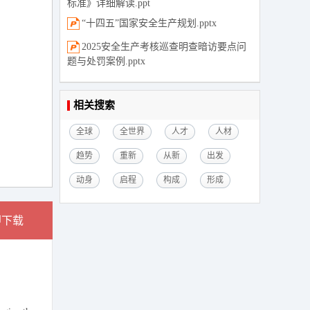
标准》详细解读.ppt
“十四五”国家安全生产规划.pptx
2025安全生产考核巡查明查暗访要点问
题与处罚案例.pptx
相关搜索
全球
全世界
人才
人材
趋势
重新
从新
出发
动身
启程
构成
形成
即下载