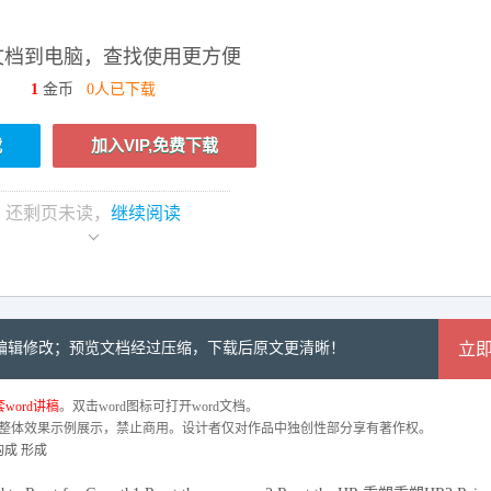
文档到电脑，查找使用更方便
1
金币
0人已下载
载
加入VIP,免费下载
还剩
页未读，
继续阅读
可编辑修改；预览文档经过压缩，下载后原文更清晰！
立
word讲稿
。双击word图标可打开word文档。
整体效果示例展示，禁止商用。设计者仅对作品中独创性部分享有著作权。
构成 形成