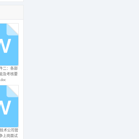
万通地产-绩
 5页.ppt
附件二：各部
能及考核要
doc
规划部关键绩
标.docx
H技术公司管
争上岗面试