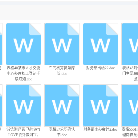
_2023(17).pdf
球
2023中国组织发展实
【实例】金科集团弘
【实例】东风汽车公
【实例】
1
践调研报告(1).pdf
景地产绩效考核管理
司刃量具厂-工资和评
效考核流程图
办法5页.doc
价制度介绍-52页.ppt
用
表格40某市人才交流
车间核算员兼库
财务部出纳22.doc
表格45
中心办理招工登记手
管.doc
门主要职
续须知.doc
点.
可
【实例】济南佳宝乳
【实例】LG公司绩效
【实例】金网公司技
1-战略
务
业岗位绩效考核管理
考核体系（员工评价
术部-绩效考核暂行办
效考核指
办（41页）.doc
制度）84页.ppt
法-4页.doc
到
诚信测评表-飞时达“I
表格57求职确认
财务部主办会计2.doc
表格55S
LOVE说到做到”活
书.doc
理岗位竞