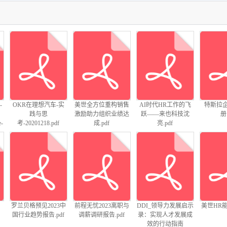
-
OKR在理想汽车-实
美世全方位重构销售
AI时代HR工作的飞
特斯拉
践与思
激励助力组织业绩达
跃——来也科技沈
册.
e-
考-20201218.pdf
成.pdf
亮.pdf
中
罗兰贝格预见2023中
前程无忧2023离职与
DDI_领导力发展启示
美世HR能
国行业趋势报告.pdf
调薪调研报告.pdf
录：实现人才发展成
效的行动指南