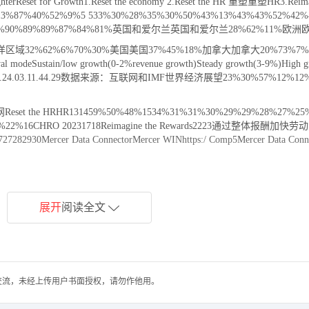
ghterReset for Growth1.Reset the economy 2.Reset the HR 重塑重塑HR3.Reima
2%13%87%40%52%9%5 533%30%28%35%30%50%43%13%43%43%52%42
7%91%90%89%89%87%84%81%英国和爱尔兰英国和爱尔兰28%62%11%欧洲
域32%62%6%70%30%美国美国37%45%18%加拿大加拿大20%73%7%
Sustain/low growth(0-2%revenue growth)Steady growth(3-9%)High gr
73.92.91.24.03.11.44.29数据来源：互联网和IMF世界经济展望23%30%57%12%12
eset the HRHR131459%50%48%1534%31%31%30%29%29%28%27%25
%22%16CHRO 20231718Reimagine the Rewards2223通过整体报酬加
r Data ConnectorMercer WINhttps:/ Comp5Mercer Data Connec
rved.31Mercer Data C*基于2400多家平均员工人数超过1千的参与公司Mercer WINTR
面、体验与互动设计Digital Project Management数字项目管理Internal Database E
能Algorithm 算法Cloud Computing云计算Back-End Development后端开发Fron
ital Sales 数字销售Live Streamer 网络主播Digital Marketing数字营销E-Comm
s Intelligence/Data Analysis 商业智能/数据分析Data Science&Big D
uring Execution Systems(MES)制造执行系统(MES)Robotic Process Autom
gement产品规划与管理Product&Content Operation产品与内容运营User Inter
ration IT业务系统分析与配置IT security信息技术安全Architecture Engin
Platform Development物联网（IoT）平台开发Hardware Engineering硬件工程
展开
阅读全文
righterThe next China is ChinaJoe NgaiChairman of McKinsey&Company Gre
rved.
交流，未经上传用户书面授权，请勿作他用。