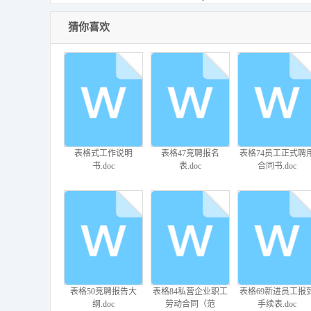
猜你喜欢
ChatGPT研究框架.pdf
【DDI讲义分享】
光辉国际：2023全
230310华东人才战略
人才招聘趋势报告-2
活动(1).pdf
页(2).pdf
表格式工作说明
表格47竞聘报名
表格74员工正式聘
书.doc
表.doc
合同书.doc
【实例】经理绩效考
2-企业管理部关键绩
【实例】麦肯锡为
核手册-范例-17页.doc
效考核指标.docx
口可乐做的关键业
指标KPI-54页.ppt
表格50竞聘报告大
表格84私营企业职工
表格69新进员工报
纲.doc
劳动合同（范
手续表.doc