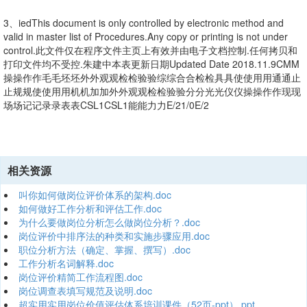
3、iedThis document is only controlled by electronic method and
valid in master list of Procedures.Any copy or printing is not under
control.此文件仅在程序文件主页上有效并由电子文档控制.任何拷贝和
打印文件均不受控.朱建中本表更新日期Updated Date 2018.11.9CMM
操操作作毛毛坯坯外外观观检检验验综综合合检检具具使使用用通通止
止规规使使用用机机加加外外观观检检验验分分光光仪仪操操作作现现
场场记记录录表表CSL1CSL1能能力力E/21/0E/2
4、1/01A(271A(27孔孔杯杯)光光学学检检测测仪仪4 44 44 44 44 44
5、ng)，需进一步接受辅导 50 分需具备该项技能/能力can operate on
44 44 44 44 43 34 43 33 34 43 33 34 43 33 34 43 34 44 44 44 44 44
6、er control.此文件仅在程序文件主页上有效并由电子文档控制.任何
line Need furthertraining 50 scoresQualification requiredPG48
44 44 44 44 44 44 43 33 34 43 33 33 33 34 43 33 33 33 33 33 33 33
拷贝和打印文件均不受控.直 接 主 管 核 准Imm.Superior Signature 邓
97C502 1:对于可上岗(on job training)，需进一步接受辅导这一状态,作
相关资源
33 32 24 44 44 44 44 43 34 44 43 34 44 43 33 33 34 43 33 33
宇峰部门/分部门/班/组/线Dept/Resposibile
业员操作时必须在工位上放置培训卡可独立工作 75 分This document
3035123392100296430700001000000000000000000000可上岗(on
Field00000000000000000000000000000000000000000000本表格
is only controlled by electronic method and valid in master list of
叫你如何做岗位评价体系的架构.doc
job traini
式可根据各部门实际情况作适当修改。不需要的技能This form partern
Procedures.Any copy or printing is not und
如何做好工作分析和评估工作.doc
is subjected to be modifiedappropriately based upon each
为什么要做岗位分析怎么做岗位分析？.doc
Dept.actual situationUnnecessary qualification需具备该项技能/能力
岗位评价中排序法的种类和实施步骤应用.doc
Qualification required部门/分部门/班/组/线Dept/Resposibile
职位分析方法（确定、掌握、撰写）.doc
Field000000000000000000000000本表格式可根据各部门实际情况作
工作分析名词解释.doc
适当修改。This form partern is subjected to be modifiedappropriately
岗位评价精简工作流程图.doc
based upon each Dept.actual situation
岗位调查表填写规范及说明.doc
超实用实用岗位价值评估体系培训课件（52页-ppt）.ppt