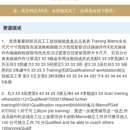
亲，该文档总共8页，全部预览完了，如果喜欢就下载吧！
资源描述
1、 质质量量部部员员工工技技能能盘盘点点表表 Training Matrix全全
尺尺寸寸报报告告巡巡检检能能力力投投影影仪仪操操作作X光光操操
作作磁磁粉粉探探伤伤光光洁洁度度仪仪使使用用卡卡尺尺、百百分分
表表操操作作汪翠花3 33 3顾金学周汝敬胡成庆武兆勤3 33 3李贵娣3 3
刘玉玲3 3郭建力3 33 33 3何国宝3 33 33 3田 进3 33 3吴红玲3 33 3薛
恩利3 3朱建中3 33 33 3 Training培训Qualificationof workstation岗位
技能员工李 影3 3王文荣2 2时剑锋4 43 32 24 44 4刘 宁4 43 34 44 43
3余旗
2、红3 33 3高荣荣4 43 34 43 3唐玉坤4 44 4李晓波3 33 3can training
others3021121Qualified07033215Need further
training0010001Qualification required0000000备注/MemoPG48
97C502 1:对于可上岗(on job training)，需进一步接受辅导这一状态,作
业员操作时必须在工位上放置培训卡说明/Memo独立工作并可教导他人
100 分可独立工作 75 分Qualified and be able to coach others
100scoresQualif