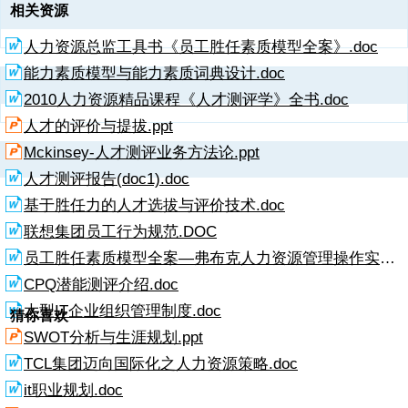
有少许学习记录。懂得本专业的知识，并有一定广度和深度。年度有基
任务，工作质量比较好。按期完成任务，工作质量较高，无重大失误差
的期限及难度。对于质量与效率也有足够的把握。平均得分分值
相关资源
本课时的学习记录。本专业知识扎实，接受新技术较快，运用合理，年
错。提前完成任务，工作质量突出，无差错。平均得分分值10046810
10046810自我评分同事评分上级评分创新能力依赖原有技术，无创
度有标准课时的学习记录。具备全面的知识，能运用自如，年度有详细
人力资源总监工具书《员工胜任素质模型全案》.doc
自我评分同事评分上级评分工作效率工作效率低，经常完不成任务。工
新。依据前人已有观点，自己变形。年度创新1-2项。自己可根据前人
标准课时的学习记录。平均得分分值10046810自我评分同事评分上级
作效率较低，需要别人帮助才能完成任务。工作效率一般，能按时完成
的观点，提出自己的观点。年度创新3项。较有创新，能通过自己的摸
能力素质模型与能力素质词典设计.doc
评分计划性在上级的帮助及指导监督下，不能有效制定自我工作计划，
任务，基本保证质量。工作效率较高，能及时保质保量完成任务。工作
索提出新观点、新技术。年度创新4项。技术上有创新，想像力丰富，
把握计划的合理性与严谨性。在上级的帮助及指导监督下，能够基本有
2010人力资源精品课程《人才测评学》全书.doc
效率高，完成任务速度快，质量高，效益好。平均得分分值10046810
合理性强。年度创新5项。平均得分分值10046810自我评分同事评分上
效制定自我工作计划；计划的合理性与严谨性很差。能够独立定制个人
自我评分同事评分上级评分专业
级评分发现解决问题能力看不到问题，遇到问题束手无策。能发现问
人才的评价与提拔.ppt
工作计划，并且合理性与严谨度能达到基本要
题，但拖拖拉拉，解决很慢。能及时发现问题，对一般问题能作出决
Mckinsey-人才测评业务方法论.ppt
断。发现问题及时，处理问题当机立断，雷厉风行，解决问题能力较
强。在任何情况下，都能发现问题，解决问题，且不出现差错。平均得
人才测评报告(doc1).doc
分分值10046810自我评分同事评分上级评分工作成绩与能力得分7项平
基于胜任力的人才选拔与评价技术.doc
均成绩*权重=（三）出勤及奖惩、出勤：迟到、早退 次0.5 + 旷工 天2
+事假 天0.4 +病假 天 0.2= 分、处罚：警告 次1 +小过 次3 +大过 次9 =
联想集团员工行为规范.DOC
分、奖励：表扬 次1 +小功 次3 +大功 次9 = 分合 计：总 分（一）+
员工胜任素质模型全案—弗布克人力资源管理操作实务系列.doc
（二）+（三）=评价等级A+100分以上（含100分） A9199分 B8190分
C71-80分 D61-70分直接上级签字
CPQ潜能测评介绍.doc
大型IT企业组织管理制度.doc
猜你喜欢
SWOT分析与生涯规划.ppt
TCL集团迈向国际化之人力资源策略.doc
it职业规划.doc