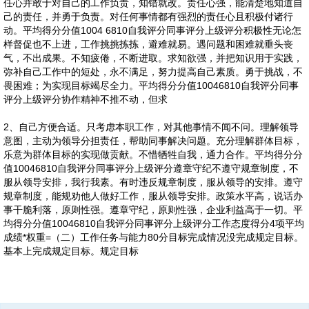
任心并敢于对自己的工作负责，知错就改。责任心强，能清楚地知道自
己的责任，并勇于负责。对任何事情都有强烈的责任心且积极付诸行
动。平均得分分值1004 6810自我评分同事评分上级评分积极性无论怎
样督促也不上进，工作挑挑拣拣，避难就易。遇问题和困难就垂头丧
气，不出成果。不知疲倦，不断进取。求知欲强，并把知识用于实践，
弥补自己工作中的短处，永不满足，努力提高自己素质。勇于挑战，不
畏困难；为实现目标竭尽全力。平均得分分值10046810自我评分同事
评分上级评分协作精神不推不动，但求
2、自己方便合适。只考虑本职工作，对其他事情不闻不问。理解领导
意图，主动为领导分担责任，帮助同事解决问题。充分理解群体目标，
乐意为群体目标的实现做贡献。不惜牺牲自我，通力合作。平均得分分
值10046810自我评分同事评分上级评分遵章守纪不遵守规章制度，不
服从领导安排，我行我素。有时违反规章制度，服从领导的安排。遵守
规章制度，能规劝他人做好工作，服从领导安排。政策水平高，说话办
事干脆利落，原则性强。遵章守纪，原则性强，企业利益高于一切。平
均得分分值10046810自我评分同事评分上级评分工作态度得分4项平均
成绩*权重=（二）工作任务与能力80分目标完成情况没完成规定目标。
基本上完成规定目标。规定目标
3、完成较好。比规定目标完成得多。比规定目标完成得既好又多。平
4、知识专业知识较窄，对本专业知识了解不多，也不愿意学习补充。
均得分分值10046810自我评分同事评分上级评分工作质量工作质量低
5、求。不仅能够独立定制个人计划，并且合理性与严谨度达到标准要
年度无学习记录。对本专业知识有所了解，但却缺乏广度和深度。年度
劣，经常出现差错。一般能完成工作任务，质量处于平均水平。能完成
求。能够把握本部门的工作目标，定制工作计划。准确划定工作和项目