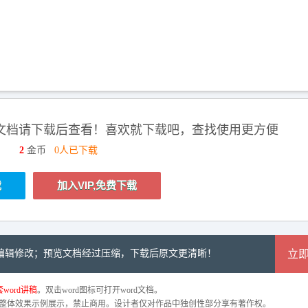
文档请下载后查看！喜欢就下载吧，查找使用更方便
2
金币
0人已下载
载
加入VIP,免费下载
可编辑修改；预览文档经过压缩，下载后原文更清晰！
立
word讲稿
。双击word图标可打开word文档。
整体效果示例展示，禁止商用。设计者仅对作品中独创性部分享有著作权。