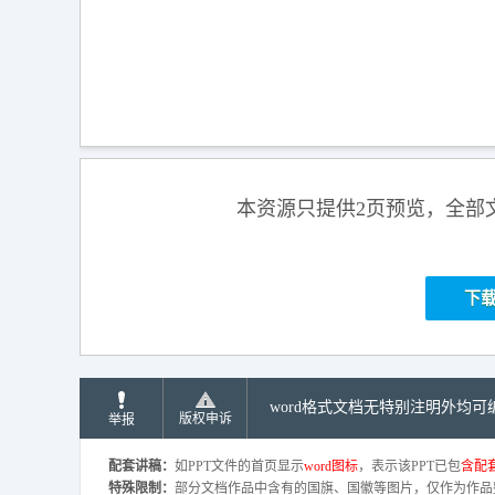
本资源只提供2页预览，全部
下
word格式文档无特别注明外均
版权申诉
举报
配套讲稿：
如PPT文件的首页显示
word图标
，表示该PPT已包
含配套
特殊限制：
部分文档作品中含有的国旗、国徽等图片，仅作为作品