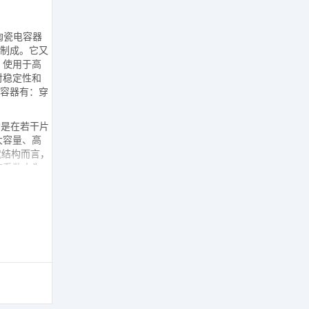
陶瓷电容器
极制成。它又
，使用于高
对稳定性和
电容器有：穿
构是在若干片
大容量、高
就结构而言，
度系数大为
一种浓度适
环境，一般
陶瓷管内加
RC时间常数
、电子设备中应
容器的电极是
容器。涤纶
格便宜，能得
在击穿后能
聚碳酸脂电
率特性稳定性
上运用。油浸
积电容量较
似，但用聚脂
膜有单向导
电解电容器不
结的钽块作正