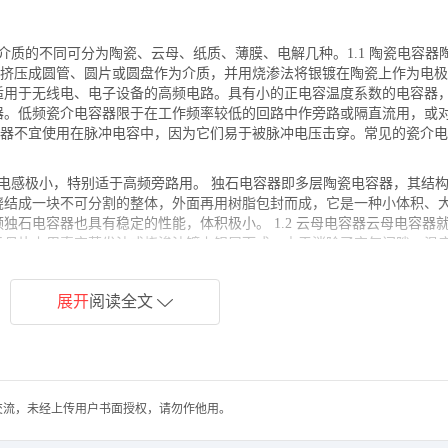
介质的不同可分为陶瓷、云母、纸质、薄膜、电解几种。1.1 陶瓷电容器
)挤压成圆管、圆片或圆盘作为介质，并用烧渗法将银镀在陶瓷上作为电
适用于无线电、电子设备的高频电路。具有小的正电容温度系数的电容器
器。低频瓷介电容器限于在工作频率较低的回路中作旁路或隔直流用，或
容器不宜使用在脉冲电容中，因为它们易于被脉冲电压击穿。常见的瓷介
电感极小，特别适于高频旁路用。 独石电容器即多层陶瓷电容器，其结
绕结成一块不可分割的整体，外面再用树脂包封而成，它是一种小体积、
独石电容器也具有稳定的性能，体积极小。 1.2 云母电容器云母电容器
云母片上用真空蒸发法或烧渗法镀上银层而成，由于消除了空气间隙，温
广泛应用在高频电器中，并可用作标准电容器。玻璃釉电容器的介质是由
展开
阅读全文
“独石”结构。玻璃釉电容器的性能可与云母电容器媲美，能耐受各种气候
影响，受潮后绝缘电阻降低，大气压力对它也有影响。电容器芯置于金属或
电容器性能优良，低频电路中可作优良的耦合电容器使用。还特别适用于
，损耗tan = 0.0005 0.008。 1.3 纸质电容器 纸质电容器在无线电
响极小，可在相对湿度达95 98 %的场合中正常使用。金属化纸介电
高温的薄膜电容器有涤纶电容器、聚四氟乙烯电容器和聚碳酸脂(PC)电
0.008 0.012 mm的电容器纸隔开重叠卷绕而成。制造工艺简单，价
体积仅为普通纸质电容器的1/4左右，主要特点是具有“自恢复”作用，即
化纸介电容器，在电路中主要用作旁路和隔直流等，以代替纸介电容器。
差较大且不易控制，质量较好的是 10%，损耗较大(tan 0.015)，温度频
中频电容器，一般应用在低频电路内，通常不能在高于3 4 MHz的频率
20 130。聚丙烯电容器(CBB)的电性能与聚苯乙烯电容器相似,但单位体
蜡、石蜡和氯化二苯基等浸渍
，适用于高压电路。1.4 薄膜电容器 薄膜电容器的结构与纸质电容器相
1.5 电解电容器 电解电容器是用薄的化氧化膜作介质的电容器。因为氧化
铝电解电容器用浸有糊状电解质的吸水纸夹在两条铝箔中间卷绕而成。普通铝
交流，未经上传用户书面授权，请勿作他用。
以上频率,通常作低频旁路耦合和电源滤波用。1.7 固体钽电解电容器 用烧