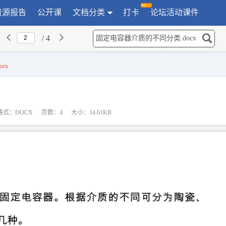
资源报告
公开课
文档分类
打卡
论坛活动课件
/ 4
cx
格式：DOCX
页数：4
大小：14.61KB