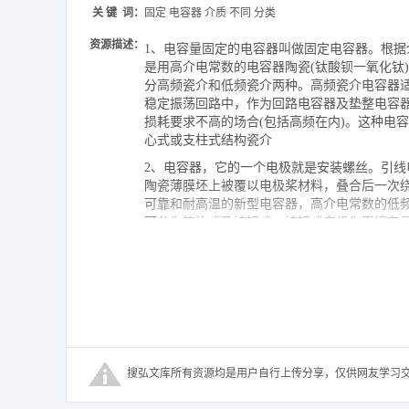
关 键 词：
固定 电容器 介质 不同 分类
资源描述：
1、电容量固定的电容器叫做固定电容器。根据
是用高介电常数的电容器陶瓷(钛酸钡一氧化钛
分高频瓷介和低频瓷介两种。高频瓷介电容器
稳定振荡回路中，作为回路电容器及垫整电容
损耗要求不高的场合(包括高频在内)。这种电
心式或支柱式结构瓷介
2、电容器，它的一个电极就是安装螺丝。引线
陶瓷薄膜坯上被覆以电极桨材料，叠合后一次
可靠和耐高温的新型电容器，高介电常数的低频
可分为箔片式及被银式。被银式电极为直接在
下降，电容稳定性也比箔片式高。云母电容器
于喷涂的特殊混合物喷涂
3、成薄膜而成，介质再以银层电极经烧结而成
4、封闭，容易老化，稳定性较差，易受湿度
5、、聚苯乙烯等低损耗塑材作介质。聚苯乙烯
可在200或更高温度下工作，额定工作电压可达500 V
以密封的纸质电容器质量较好，外界气候条件的影
电路，因为它的介电吸收作用极微而放电快。耐
用很广，一般是用两条铝箔作为电极，中间以厚度为
用真空蒸发直接将金属蒸发附着于电容器纸上，
电容器也称聚脂电容器，它的电性能优于金属
到较大的电容量，一般在0.25 F以下，但容量误
“自愈”，是纸质电容器的改进型。纸质电容器是
容器的电性能优于涤纶电容器，可长期工作于 +1
较差。以往常的纸电容器为非密封型，仅用地
电容器的耐压比普通纸质电容器高，稳定性也好
大，能耐+100以上高温，温度稳定性则稍差。
电性质，所以电解电容器具有极性。 1.6 
搜弘文库所有资源均是用户自行上传分享，仅供网友学习
适于在高频和低温下应用，不宜使用在25kHz