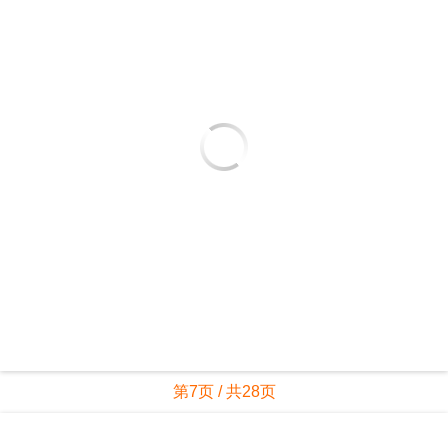
第7页 / 共28页