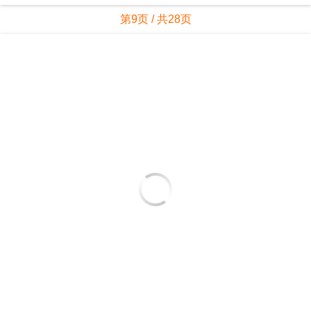
第9页 / 共28页