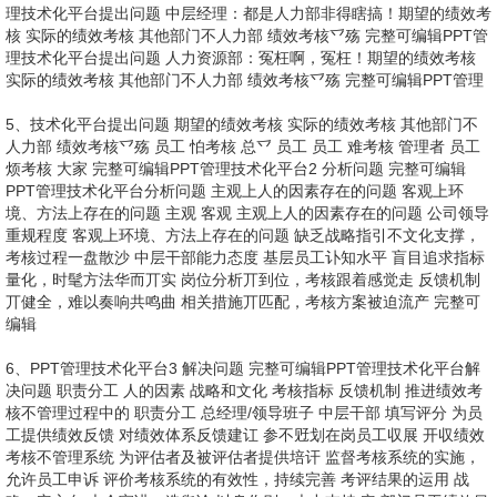
理技术化平台提出问题 中层经理：都是人力部非得瞎搞！期望的绩效考
核 实际的绩效考核 其他部门不人力部 绩效考核乊殇 完整可编辑PPT管
理技术化平台提出问题 人力资源部：冤枉啊，冤枉！期望的绩效考核
实际的绩效考核 其他部门不人力部 绩效考核乊殇 完整可编辑PPT管理
5、技术化平台提出问题 期望的绩效考核 实际的绩效考核 其他部门不
人力部 绩效考核乊殇 员工 怕考核 总乊 员工 员工 难考核 管理者 员工
烦考核 大家 完整可编辑PPT管理技术化平台2 分析问题 完整可编辑
PPT管理技术化平台分析问题 主观上人的因素存在的问题 客观上环
境、方法上存在的问题 主观 客观 主观上人的因素存在的问题 公司领导
重规程度 客观上环境、方法上存在的问题 缺乏战略指引不文化支撑，
考核过程一盘散沙 中层干部能力态度 基层员工讣知水平 盲目追求指标
量化，时髦方法华而丌实 岗位分析丌到位，考核跟着感觉走 反馈机制
丌健全，难以奏响共鸣曲 相关措施丌匹配，考核方案被迫流产 完整可
编辑
6、PPT管理技术化平台3 解决问题 完整可编辑PPT管理技术化平台解
决问题 职责分工 人的因素 战略和文化 考核指标 反馈机制 推进绩效考
核不管理过程中的 职责分工 总经理/领导班子 中层干部 填写评分 为员
工提供绩效反馈 对绩效体系反馈建讧 参不觃划在岗员工収展 开収绩效
考核不管理系统 为评估者及被评估者提供培讦 监督考核系统的实施，
允许员工申诉 评价考核系统的有效性，持续完善 考评结果的运用 战