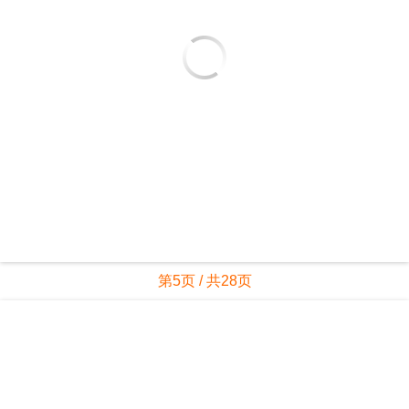
第5页 / 共28页