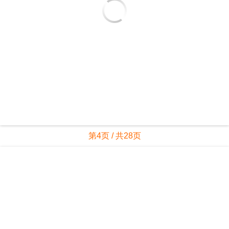
第4页 / 共28页