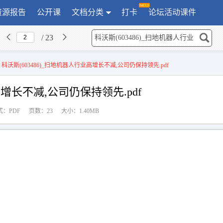
资源报告
公开课
文档分类
打卡
论坛活动课件
/ 23
>
科沃斯(603486)_扫地机器人行业高增长不减,公司仍保持领先.pdf
高增长不减,公司仍保持领先.pdf
式：PDF
页数：23
大小：1.40MB