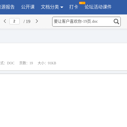
资源报告
公开课
文档分类
打卡
论坛活动课件
/ 19
式：DOC
页数：19
大小：91KB