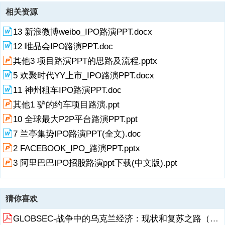
作门槛风险 2013 年 6 月，银监会发布关于防范外部风险传染的通知，
柳叶湖汇丰小额贷款股份有限公司 公开转让说明书 7 成负面影响。公
借款人无法到期还本付息的时候，项目开发公司有权从支付承包方项目
知，明确小额贷款公司依法缴纳的企业所得税地方留成部分全额奖励给
于小额贷款公司业务对资金的需求量大，业务发展很大程度上受到资本
项，但公司将贷款汇入自然人账户仍会存在贷款安全的不确定风险。
使用的发放贷款及垫款的金额减少，从而导致利息收入与利润有下降的
始，公司与经投集团子公司湖南泰达置业有限公司签署办公楼物业租赁
相关资源
要求银行
司的尽职调查无法完全保证发现所有重大资料及察觉客户的欺骗行为，
经理的款项中直接将其所欠的本金及利息直接汇入汇丰小贷公司账户，
企业，时间为自 2012 年起 3 年。报告期内，公司报告期内取得的非经
水平制约，公司外部筹资的限制很可能
（十十）业务开展对关联方存在重大依赖风险业务开展对关联方存在重
风险。（十二十二）税收政策变动风险）税收政策变动风险 根据常德市
合同，公司租赁常德市武陵区柳叶大道 2533 号经投集团办公楼共计
将对公司的业务、财务状况、经营业绩及前景
充分保证了贷款的安全性。因此，公司业务开展和风险控制存在对关联
常性损益净额分别为 165,645.52 元、1,007,618.29 元、7,605.61 元，
大依赖风险 虽然公司 2013
人民政府办公室关于小额贷款公司优惠政策有关问题的会议纪常德市
400 平米办公楼，年租赁费用 10,000元，租赁价格低于市场公允价
13 新浪微博weibo_IPO路演PPT.docx
方的重大依赖风
占同期公司实现净利润比例分别为 1.92%、1
格。公司存在办公用房依赖股东的风险。常德市柳叶湖汇丰小额贷款股
12 唯品会IPO路演PPT.doc
份有限公司 公开转让说明书 8 目目 录录 第一节第一节 公司基本情况公
司基本情况.10 一、基本情况.10 二、股份挂牌情况.10 三、公司股东及
其他3 项目路演PPT的思路及流程.pptx
股权变动情况.13 四、公司董事、监事、高级管理人员基本情况.18
5 欢聚时代YY上市_IPO路演PPT.docx
五、最近两年一期的主要会计数据和财务指标和监管指标.23 六、本次
11 神州租车IPO路演PPT.doc
挂牌的有关机构情况.29 第二节公司业务第二节公司业务.31 一、公司
主营业务情况.31 二、公司组织结构、机
其他1 驴的约车项目路演.ppt
10 全球最大P2P平台路演PPT.ppt
7 兰亭集势IPO路演PPT(全文).doc
2 FACEBOOK_IPO_路演PPT.pptx
3 阿里巴巴IPO招股路演ppt下载(中文版).ppt
猜你喜欢
GLOBSEC-战争中的乌克兰经济：现状和复苏之路（英）-2022-76页.pdf