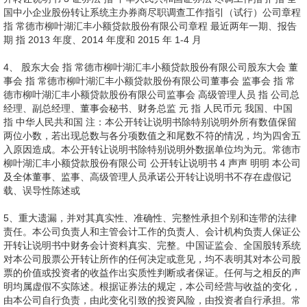
国中小企业股份转让系统主办券商尽职调查工作指引（试行）公司章程
指 常德市柳叶湖汇丰小额贷款股份有限公司章程 最近两年一期、报告
期 指 2013 年度、2014 年度和 2015 年 1-4 月
4、 股东大会 指 常德市柳叶湖汇丰小额贷款股份有限公司股东大会 董
事会 指 常德市柳叶湖汇丰小额贷款股份有限公司董事会 监事会 指 常
德市柳叶湖汇丰小额贷款股份有限公司监事会 高级管理人员 指 公司总
经理、副总经理、董事会秘书、财务总监 元 指 人民币元 我国、中国
指 中华人民共和国 注：本公开转让说明书除特别说明外所有数值保留
两位小数，若出现总数与各分项数值之和尾数不符的情况，均为四舍五
入原因造成。本公开转让说明书除特别说明外数据单位均为元。常德市
柳叶湖汇丰小额贷款股份有限公司 公开转让说明书 4 声声 明明 本公司
及全体董事、监事、高级管理人员承诺公开转让说明书不存在虚假记
载、误导性陈述或
5、重大遗漏，并对其真实性、准确性、完整性承担个别和连带的法律
责任。本公司负责人和主管会计工作的负责人、会计机构负责人保证公
开转让说明书中财务会计资料真实、完整。中国证监会、全国股转系统
对本公司股票公开转让所作的任何决定或意见，均不表明其对本公司股
票的价值或投资者的收益作出实质性判断或者保证。任何与之相反的声
明均属虚假不实陈述。根据证券法的规定，本公司经营与收益的变化，
由本公司自行负责，由此变化引致的投资风险，由投资者自行承担。常