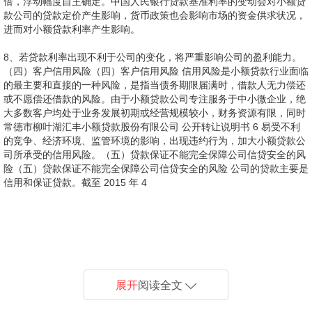
倍，浮动幅度自主确定。中国人民银行贷款基准利率的变动会对小额贷
款公司的贷款定价产生影响，货币政策也会影响市场的资金供求状况，
进而对小额贷款利率产生影响。
8、若贷款利率出现不利于公司的变化，将严重影响公司的盈利能力。
（四）客户信用风险（四）客户信用风险 信用风险是小额贷款行业面临
的最主要和直接的一种风险，是指当债务期限届满时，借款人无力偿还
或不愿偿还借款的风险。由于小额贷款公司专注服务于中小微企业，绝
大多数客户均处于业务发展初期或经营规模较小，财务资源有限，同时
常德市柳叶湖汇丰小额贷款股份有限公司 公开转让说明书 6 易受不利
的竞争、经济环境、监管环境的影响，出现违约行为，加大小额贷款公
司所承受的信用风险。（五）贷款保证不能完全保障公司信贷安全的风
险（五）贷款保证不能完全保障公司信贷安全的风险 公司的贷款主要是
信用和保证贷款。截至 2015 年 4
9、 月 30 日，公司贷款中保证贷款金额为 9,254 万元，信用贷款为
10、重点关注小贷公司、典当行、担保机构、民间融资、非法集资五类
740.71 万元，占公司贷款总贷款余额的 95.69%。公司与常德经投集团
11、导致公司无法获得预期的业务增长，小额贷款公司财务状况及运营
主要外部风险源，针对小贷公司和融资性担保机构，银监会特别要求银
12、造成重大不利影响。（九）客户分布（九）客户分布行业行业集中
各项目开发公司签订代为扣款或担保协议，如工程项目承包方不能及时
业绩可能受到重大不利影响。（八）内部控制风险及操作风险（八）内
13、 年发放非常德经投集团所属项目开发公司相关客户业务贷款合计
行对其实行名单制管理，由总行统一确定合作机构准入标准，开展资质
集中及个人客户比例较大风险及个人客户比例较大风险 截至 2015 年 4
14、险。（十一十一）外部融资减少导致收入与利润下降的风险）外部
还款，各项目公司有权从支付承包方的款项中扣除该笔贷款，直接转账
部控制风险及操作风险 小额贷款公司信贷评估主要依赖对客户的尽职调
1,470 万，占当年贷款总额的 7.6%，2014 年发放该类贷款合计 5,600
15、柳叶湖汇丰小额贷款股份有限公司 公开转让说明书 8 要，小额贷
信用评级并分级授信，众多信用评级低，管理不规范的小额贷款公司的
月 30 日，公司贷款主要发放给常德经投集团各工程项目开发公司的承
融资减少导致收入与利润下降的风险 报告期各期末，公司短期借款余额
16、0.47%、0.14%。鉴于上述税收优惠有效期至 2015 年底，如果政
给汇丰小贷，有效避免了公司遭受信贷损失的风险。但如果常德经投集
查。因为各工程项目承包方的公开资料非常有限且公司贷款直接汇入个
万，占比提升至 23.6%，呈逐年上升趋势；但借助于大股东常德经投集
款公司营业税及附加按现行标准征缴，其按营业收入 2%比例缴纳的营
发展会因此受到不利影响。（七）资本短缺风险（七）资本短缺风险 根
包方的项目经理个人，若该地区客户所从事的建筑行业出现信用风险或
分别为 21,000,000.00 元、30,000,000.00 元、25,000,000.00 元，公
策到期后出现变化，将对公司经营业绩造成一定影响。（十三）公司办
团各开发公司项目开发款项延迟到账或经营状况恶化，将可能导致其对
人账户；同时，客户的会计记录和其他财务信息未有妥善保存，业务模
团的影响力，目前公司客户还主要集中在常德经投集团各项目开发公司
业税及附加的地方留成部分全额奖励给企业，地方政府对小额贷款公司
据关于小额贷款公司试点的指导意见（银监发200823 号）规定，小额
行业衰退，将会增加公司不良贷款的比例，对公司贷款状况、资产情况
司外部融资具有一定的波动性。同时，商业银行对小额贷款公司的信贷
公用房依赖股东风险（十三）公司办公用房依赖股东风险 公司无自有房
展开
阅读全文
各承包方的代为扣款或保证能力下降，汇丰小贷公司的信贷安全将得不
式流程没有成文规范，内部控制与管理不尽规范，所以资料缺乏会对信
的承包方的项目经理，同时，为增强风险控制措施，保证贷款安全，公
所得税、营业税有关奖励政策自 2012 年起连续实行 3 年。根据常德市
贷款公司从银行业金融机构获得融入资金的余额，不得超过资本净额的
和经营业绩造成重大不利影响。公司客户中自然人比例占 100%，虽然
政策不断收紧，也会加大公司获取外部融资的难度。若未来商业银行的
产，2012 年 9 月成立后，为支持公司业务发展，公司主发起人经投集
到完全保障。（六）银行机构提高合作门槛风险（六）银行机构提高合
贷经理尽职调查的有效性构成负面影响，进而对公司信贷决策构常德市
司与各项目开发公司以及借款人三方签订代为扣款协议或担保协议，在
人民政府办公室发布关于进一步明确加快金融业发展有关奖励政策的通
50%，另外，小额贷款公司不得吸收任何公众存款以进行银行活动。由
该自然人客户最终将贷款款项用于公司的经营且从未发生客户违约事
外部融资减少，公司将更为依靠自有资金，公司生息资产减少，公司可
团在 2012 年、2013 年将办公场所免费提供给公司使用。自 2014 年