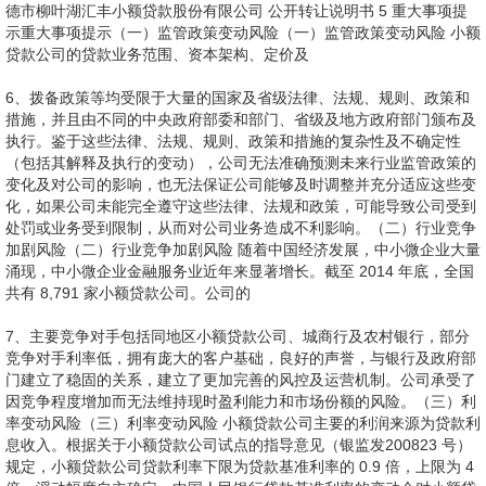
德市柳叶湖汇丰小额贷款股份有限公司 公开转让说明书 5 重大事项提
示重大事项提示（一）监管政策变动风险（一）监管政策变动风险 小额
贷款公司的贷款业务范围、资本架构、定价及
6、拨备政策等均受限于大量的国家及省级法律、法规、规则、政策和
措施，并且由不同的中央政府部委和部门、省级及地方政府部门颁布及
执行。鉴于这些法律、法规、规则、政策和措施的复杂性及不确定性
（包括其解释及执行的变动），公司无法准确预测未来行业监管政策的
变化及对公司的影响，也无法保证公司能够及时调整并充分适应这些变
化，如果公司未能完全遵守这些法律、法规和政策，可能导致公司受到
处罚或业务受到限制，从而对公司业务造成不利影响。（二）行业竞争
加剧风险（二）行业竞争加剧风险 随着中国经济发展，中小微企业大量
涌现，中小微企业金融服务业近年来显著增长。截至 2014 年底，全国
共有 8,791 家小额贷款公司。公司的
7、主要竞争对手包括同地区小额贷款公司、城商行及农村银行，部分
竞争对手利率低，拥有庞大的客户基础，良好的声誉，与银行及政府部
门建立了稳固的关系，建立了更加完善的风控及运营机制。公司承受了
因竞争程度增加而无法维持现时盈利能力和市场份额的风险。（三）利
率变动风险（三）利率变动风险 小额贷款公司主要的利润来源为贷款利
息收入。根据关于小额贷款公司试点的指导意见（银监发200823 号）
规定，小额贷款公司贷款利率下限为贷款基准利率的 0.9 倍，上限为 4